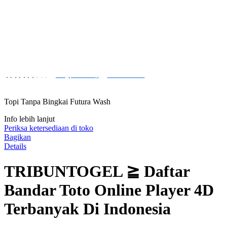
Buat pesanan sekarang!
Kuantitas
DAFTAR
LOGIN
4.9
(135.984)
Tulis ulasan
4.9
dari
5
Topi Tanpa Bingkai Futura Wash
bintang,
nilai
rating
Info lebih lanjut
rata-
Periksa ketersediaan di toko
rata.
Bagikan
Read
Details
13
Reviews.
TRIBUNTOGEL ≧ Daftar
Tautan
halaman
yang
Bandar Toto Online Player 4D
sama.
Terbanyak Di Indonesia