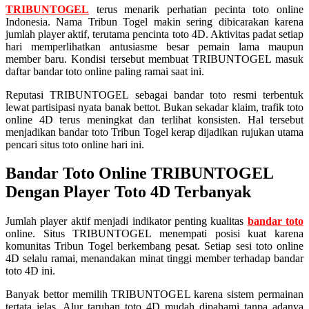
TRIBUNTOGEL
terus menarik perhatian pecinta toto online
Indonesia. Nama Tribun Togel makin sering dibicarakan karena
jumlah player aktif, terutama pencinta toto 4D. Aktivitas padat setiap
hari memperlihatkan antusiasme besar pemain lama maupun
member baru. Kondisi tersebut membuat TRIBUNTOGEL masuk
daftar bandar toto online paling ramai saat ini.
Reputasi TRIBUNTOGEL sebagai bandar toto resmi terbentuk
lewat partisipasi nyata banak bettot. Bukan sekadar klaim, trafik toto
online 4D terus meningkat dan terlihat konsisten. Hal tersebut
menjadikan bandar toto Tribun Togel kerap dijadikan rujukan utama
pencari situs toto online hari ini.
Bandar Toto Online TRIBUNTOGEL
Dengan Player Toto 4D Terbanyak
Jumlah player aktif menjadi indikator penting kualitas
bandar toto
online. Situs TRIBUNTOGEL menempati posisi kuat karena
komunitas Tribun Togel berkembang pesat. Setiap sesi toto online
4D selalu ramai, menandakan minat tinggi member terhadap bandar
toto 4D ini.
Banyak bettor memilih TRIBUNTOGEL karena sistem permainan
tertata jelas. Alur taruhan toto 4D mudah dipahami tanpa adanya